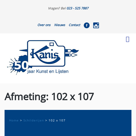
Vragen? Bel
023 - 525 7887
Over ons
Nieuws
Contact
Afmeting:
102 x 107
Home
>
Schilderijen
>
102 x 107