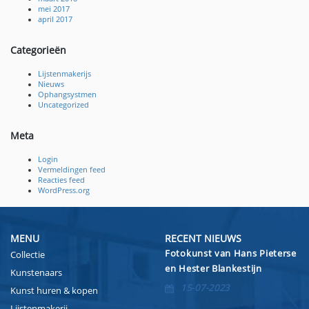
mei 2017
april 2017
Categorieën
Lijstenmakerijs
Nieuws
Ophangsystmen
Uncategorized
Meta
Login
Vermeldingen feed
Reacties feed
WordPress.org
MENU
RECENT NIEUWS
Fotokunst van Hans Pieterse
Collectie
en Hester Blankestijn
Kunstenaars
15-07-2023
Kunst huren & kopen
Lijstenmakerij