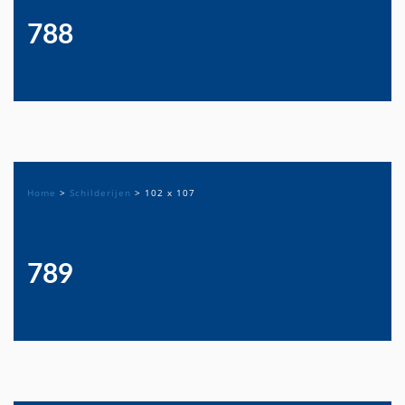
788
Home
>
Schilderijen
>
102 x 107
789