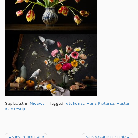
Geplaatst in
Nieuws
|
Tagged
fotokunst
,
Hans Pieterse
,
Hester
Blankestijn
Kunst in lockdown?!
Kanis 60 jaar in de Cronjé