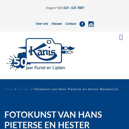
Vragen? Bel
023 - 525 7887
Over ons
Nieuws
Contact
Home
>
Nieuws
>
Fotokunst van Hans Pieterse en Hester Blankestijn
FOTOKUNST VAN HANS
PIETERSE EN HESTER