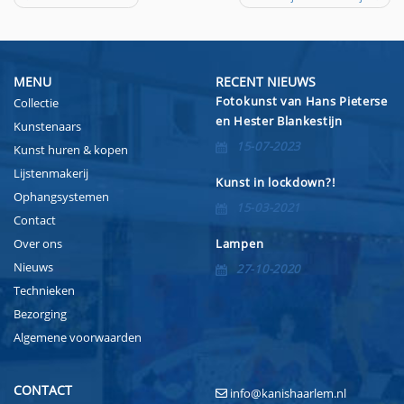
Bericht
navigatie
MENU
RECENT NIEUWS
Fotokunst van Hans Pieterse
Collectie
en Hester Blankestijn
Kunstenaars
15-07-2023
Kunst huren & kopen
Lijstenmakerij
Kunst in lockdown?!
Ophangsystemen
15-03-2021
Contact
Over ons
Lampen
Nieuws
27-10-2020
Technieken
Bezorging
Algemene voorwaarden
CONTACT
info@kanishaarlem.nl