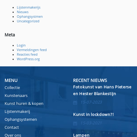
Lijstenmakerijs
Nieuws
Ophangsystmen
Uncategorized
Meta
Login
Vermeldingen feed
Reacties feed
WordPress.org
MENU
RECENT NIEUWS
Fotokunst van Hans Pieterse
Collectie
en Hester Blankestijn
Kunstenaars
15-07-2023
Kunst huren & kopen
Lijstenmakerij
Kunst in lockdown?!
Ophangsystemen
15-03-2021
Contact
Over ons
Lampen