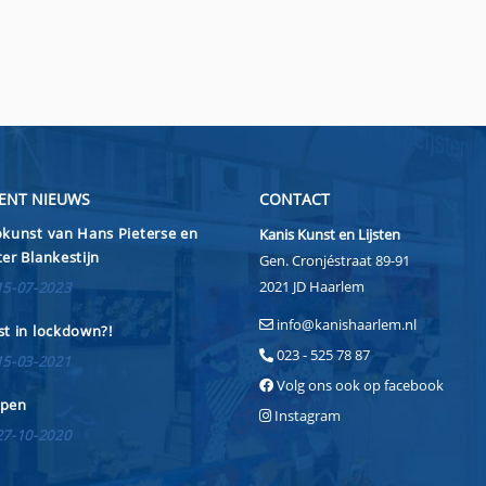
ENT NIEUWS
CONTACT
kunst van Hans Pieterse en
Kanis Kunst en Lijsten
er Blankestijn
Gen. Cronjéstraat 89-91
2021 JD Haarlem
15-07-2023
info@kanishaarlem.nl
t in lockdown?!
023 - 525 78 87
15-03-2021
Volg ons ook op facebook
pen
Instagram
27-10-2020