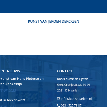
KUNST VAN JEROEN DERCKSEN
ENT NIEUWS
CONTACT
kunst van Hans Pieterse en
Kanis Kunst en Lijsten
er Blankestijn
Gen. Cronjéstraat 89-91
2021 JD Haarlem
15-07-2023
info@kanishaarlem.nl
t in lockdown?!
023 - 525 78 87
15-03-2021