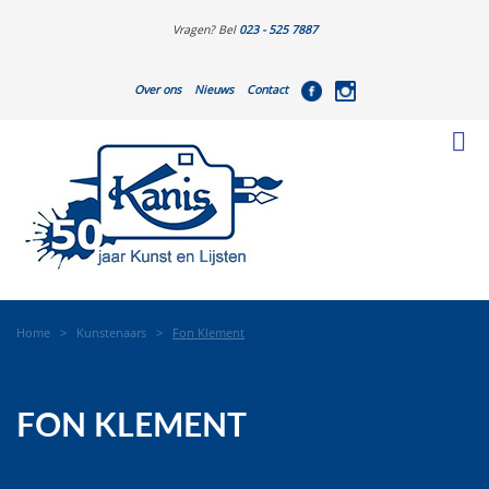
Vragen? Bel
023 - 525 7887
Over ons
Nieuws
Contact
Home
>
Kunstenaars
>
Fon Klement
FON KLEMENT