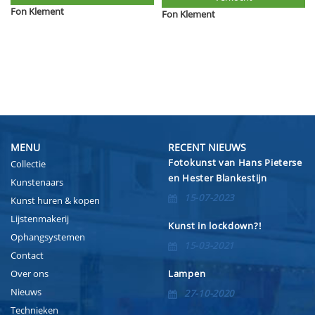
Fon Klement
Fon Klement
MENU
RECENT NIEUWS
Fotokunst van Hans Pieterse
Collectie
en Hester Blankestijn
Kunstenaars
15-07-2023
Kunst huren & kopen
Lijstenmakerij
Kunst in lockdown?!
Ophangsystemen
15-03-2021
Contact
Over ons
Lampen
Nieuws
27-10-2020
Technieken