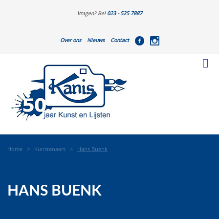
Vragen? Bel
023 - 525 7887
Over ons
Nieuws
Contact
Home
>
Kunstenaars
>
Hans Buenk
HANS BUENK