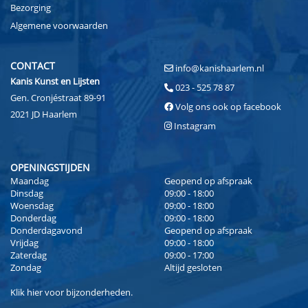
Bezorging
Algemene voorwaarden
CONTACT
info@kanishaarlem.nl
Kanis Kunst en Lijsten
023 - 525 78 87
Gen. Cronjéstraat 89-91
Volg ons ook op facebook
2021 JD Haarlem
Instagram
OPENINGSTIJDEN
Maandag
Geopend op afspraak
Dinsdag
09:00 - 18:00
Woensdag
09:00 - 18:00
Donderdag
09:00 - 18:00
Donderdagavond
Geopend op afspraak
Vrijdag
09:00 - 18:00
Zaterdag
09:00 - 17:00
Zondag
Altijd gesloten
Klik
hier
voor bijzonderheden.