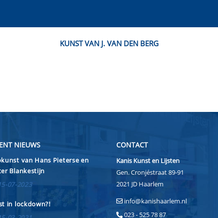
KUNST VAN J. VAN DEN BERG
ENT NIEUWS
CONTACT
kunst van Hans Pieterse en
Kanis Kunst en Lijsten
er Blankestijn
Gen. Cronjéstraat 89-91
2021 JD Haarlem
15-07-2023
info@kanishaarlem.nl
t in lockdown?!
023 - 525 78 87
15-03-2021