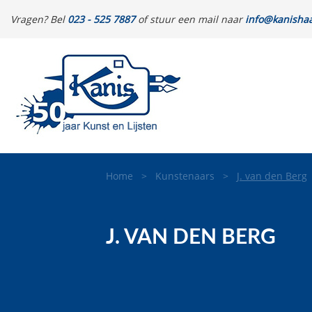
Vragen? Bel
023 - 525 7887
of stuur een mail naar
info@kanishaa
Home
>
Kunstenaars
>
J. van den Berg
J. VAN DEN BERG