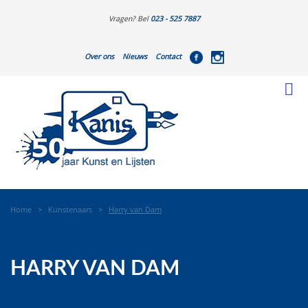
Vragen? Bel
023 - 525 7887
Over ons
Nieuws
Contact
Home
>
Kunstenaars
>
Harry van Dam
HARRY VAN DAM