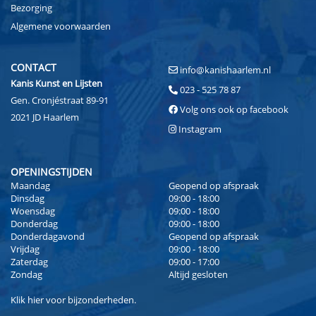
Bezorging
Algemene voorwaarden
CONTACT
info@kanishaarlem.nl
Kanis Kunst en Lijsten
023 - 525 78 87
Gen. Cronjéstraat 89-91
Volg ons ook op facebook
2021 JD Haarlem
Instagram
OPENINGSTIJDEN
Maandag
Geopend op afspraak
Dinsdag
09:00 - 18:00
Woensdag
09:00 - 18:00
Donderdag
09:00 - 18:00
Donderdagavond
Geopend op afspraak
Vrijdag
09:00 - 18:00
Zaterdag
09:00 - 17:00
Zondag
Altijd gesloten
Klik
hier
voor bijzonderheden.