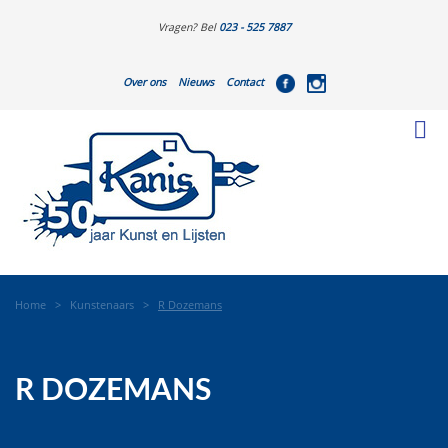
Vragen? Bel
023 - 525 7887
Over ons
Nieuws
Contact
Home
>
Kunstenaars
>
R Dozemans
R DOZEMANS