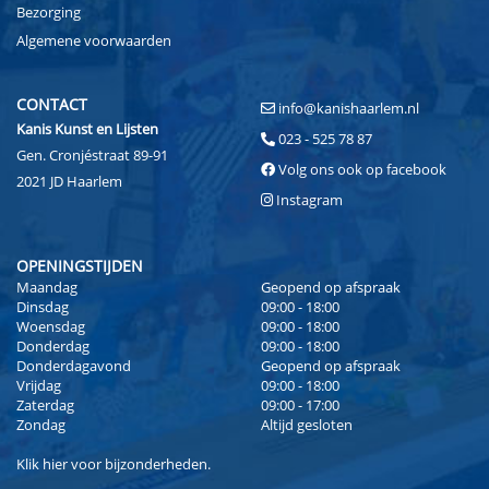
Bezorging
Algemene voorwaarden
CONTACT
info@kanishaarlem.nl
Kanis Kunst en Lijsten
023 - 525 78 87
Gen. Cronjéstraat 89-91
Volg ons ook op facebook
2021 JD Haarlem
Instagram
OPENINGSTIJDEN
Maandag
Geopend op afspraak
Dinsdag
09:00 - 18:00
Woensdag
09:00 - 18:00
Donderdag
09:00 - 18:00
Donderdagavond
Geopend op afspraak
Vrijdag
09:00 - 18:00
Zaterdag
09:00 - 17:00
Zondag
Altijd gesloten
Klik
hier
voor bijzonderheden.