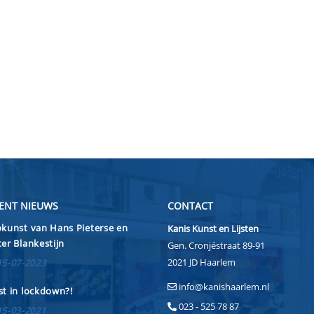
ENT NIEUWS
CONTACT
kunst van Hans Pieterse en
Kanis Kunst en Lijsten
er Blankestijn
Gen. Cronjéstraat 89-91
2021 JD Haarlem
15-07-2023
info@kanishaarlem.nl
t in lockdown?!
023 - 525 78 87
15-03-2021