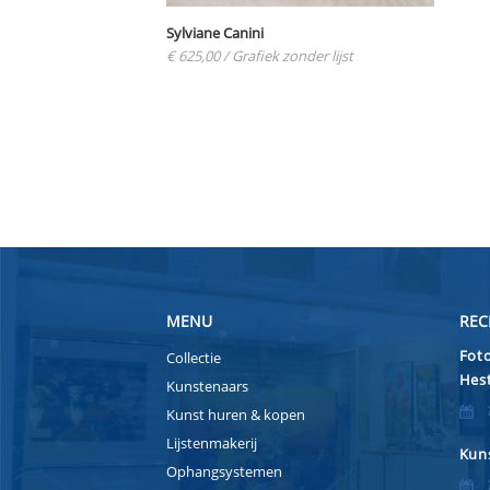
Sylviane Canini
€ 625,00
/ Grafiek zonder lijst
MENU
REC
Foto
Collectie
Hest
Kunstenaars
Kunst huren & kopen
Lijstenmakerij
Kuns
Ophangsystemen