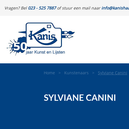
Vragen? Bel
023 - 525 7887
of stuur een mail naar
info@kanishaa
Home
>
Kunstenaars
>
Sylviane Canini
SYLVIANE CANINI