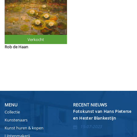
Verkocht
Rob de Haan
MENU
RECENT NIEUWS
Fotokunst van Hans Pieterse
Collectie
en Hester Blankestijn
Kunstenaars
15-07-2023
Kunst huren & kopen
Lijstenmakerij