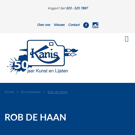
Vragen? Bel
023 - 525 7887
Over ons
Nieuws
Contact
Home
>
Kunstenaars
>
Rob de Haan
ROB DE HAAN