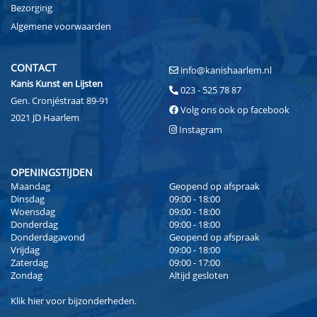
Bezorging
Algemene voorwaarden
CONTACT
info@kanishaarlem.nl
Kanis Kunst en Lijsten
023 - 525 78 87
Gen. Cronjéstraat 89-91
Volg ons ook op facebook
2021 JD Haarlem
Instagram
OPENINGSTIJDEN
Maandag
Geopend op afspraak
Dinsdag
09:00 - 18:00
Woensdag
09:00 - 18:00
Donderdag
09:00 - 18:00
Donderdagavond
Geopend op afspraak
Vrijdag
09:00 - 18:00
Zaterdag
09:00 - 17:00
Zondag
Altijd gesloten
Klik
hier
voor bijzonderheden.