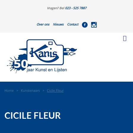
Vragen? Bel
023 - 525 7887
Over ons
Nieuws
Contact
Home
>
Kunstenaars
>
Cicile Fleur
CICILE FLEUR