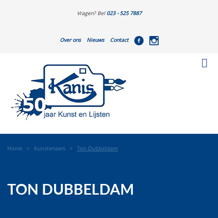
Vragen? Bel
023 - 525 7887
Over ons
Nieuws
Contact
Home
>
Kunstenaars
>
Ton Dubbeldam
TON DUBBELDAM