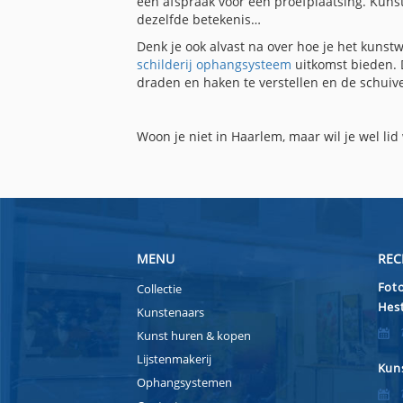
een afspraak voor een proefplaatsing. Kunst
dezelfde betekenis…
Denk je ook alvast na over hoe je het kunst
schilderij ophangsysteem
uitkomst bieden. 
draden en haken te verstellen en de schuiv
Woon je niet in Haarlem, maar wil je wel l
MENU
REC
Foto
Collectie
Hest
Kunstenaars
Kunst huren & kopen
Lijstenmakerij
Kuns
Ophangsystemen