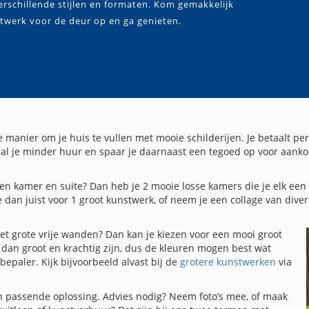
rschillende stijlen en formaten. Kom gemakkelijk
stwerk voor de deur op en ga genieten.
manier om je huis te vullen met mooie schilderijen. Je betaalt pe
aal je minder huur en spaar je daarnaast een tegoed op voor aanko
en kamer en suite? Dan heb je 2 mooie losse kamers die je elk een
 dan juist voor 1 groot kunstwerk, of neem je een collage van dive
t grote vrije wanden? Dan kan je kiezen voor een mooi gr
oot
dan groot en krachtig zijn, dus de kleuren mogen best wat
bepaler. Kijk bijvoorbeeld alvast bij de
grotere kunstwerken
via
en passende oplossing. Advies nodig? Neem foto’s mee, of maak