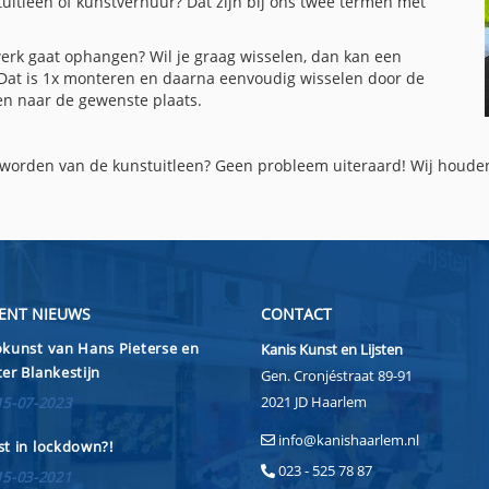
uitleen of kunstverhuur? Dat zijn bij ons twee termen met
werk gaat ophangen? Wil je graag wisselen, dan kan een
Dat is 1x monteren en daarna eenvoudig wisselen door de
en naar de gewenste plaats.
id worden van de kunstuitleen? Geen probleem uiteraard! Wij houd
ENT NIEUWS
CONTACT
kunst van Hans Pieterse en
Kanis Kunst en Lijsten
er Blankestijn
Gen. Cronjéstraat 89-91
2021 JD Haarlem
15-07-2023
info@kanishaarlem.nl
t in lockdown?!
023 - 525 78 87
15-03-2021