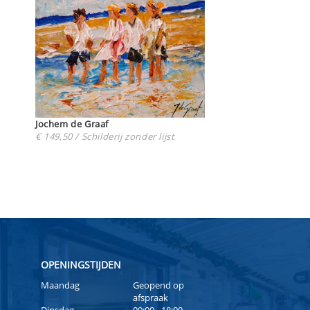
Jochem de Graaf
€ 149,50 / Schilderij zonder lijst
OPENINGSTIJDEN
Maandag
Geopend op
afspraak
Dinsdag
09:00 - 18:00