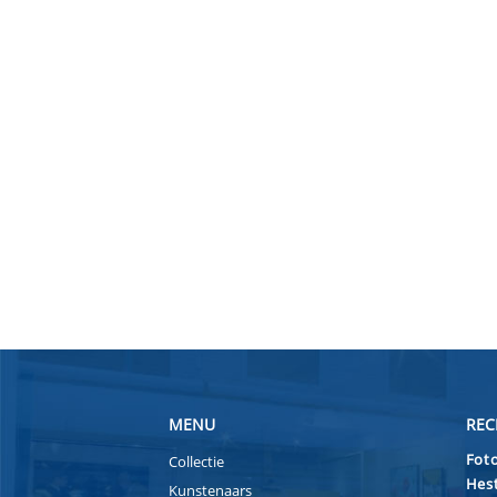
MENU
REC
Foto
Collectie
Hest
Kunstenaars