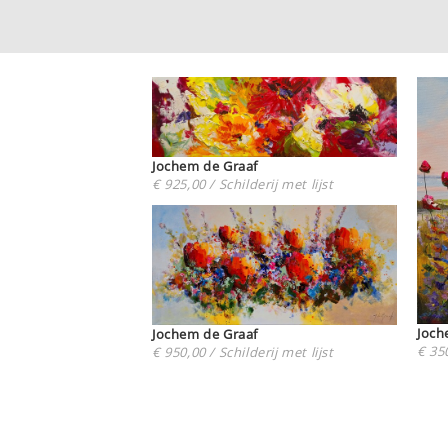
Jochem de Graaf
€ 925,00 / Schilderij met lijst
Joch
Jochem de Graaf
€ 350
€ 950,00 / Schilderij met lijst