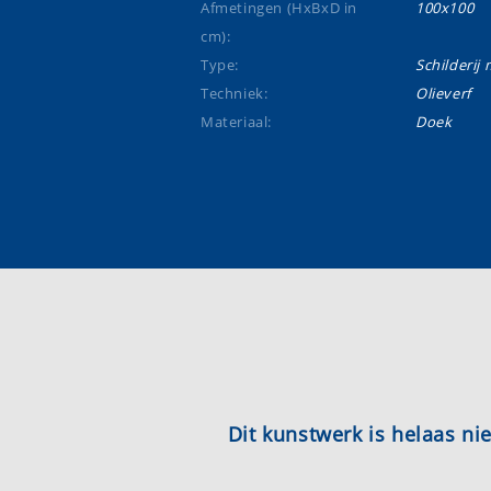
Afmetingen (HxBxD in
100x100
cm):
Type:
Schilderij m
Techniek:
Olieverf
Materiaal:
Doek
Dit kunstwerk is helaas n