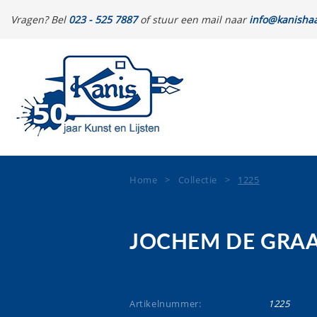
Vragen? Bel
023 - 525 7887
of stuur een mail naar
info@kanishaa
Home
>
Collectie
>
1225
JOCHEM DE GRA
Artikelnummer:
1225