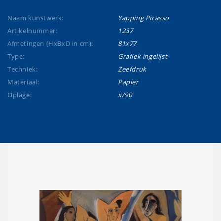
Naam kunstwerk:
Yapping Picasso
Artikelnummer:
1237
Afmetingen (HxBxD in cm):
81x77
Type:
Grafiek ingelijst
Techniek:
Zeefdruk
Materiaal:
Papier
Oplage:
x/90