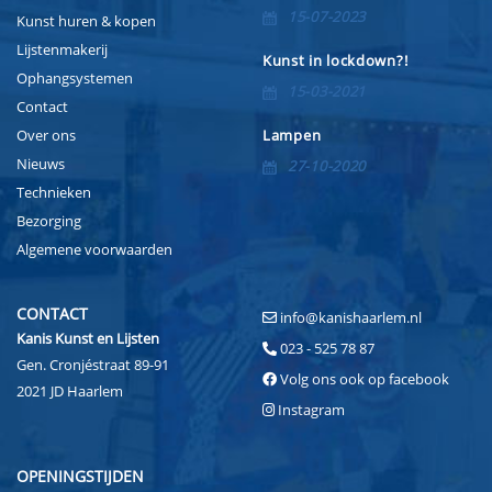
15-07-2023
Kunst huren & kopen
Lijstenmakerij
Kunst in lockdown?!
Ophangsystemen
15-03-2021
Contact
Over ons
Lampen
Nieuws
27-10-2020
Technieken
Bezorging
Algemene voorwaarden
CONTACT
info@kanishaarlem.nl
Kanis Kunst en Lijsten
023 - 525 78 87
Gen. Cronjéstraat 89-91
Volg ons ook op facebook
2021 JD Haarlem
Instagram
OPENINGSTIJDEN