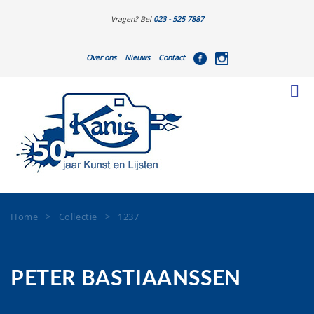
Vragen? Bel
023 - 525 7887
Over ons
Nieuws
Contact
Home
>
Collectie
>
1237
PETER BASTIAANSSEN