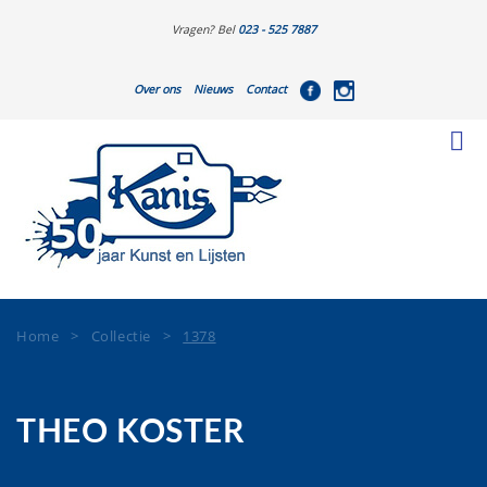
Vragen? Bel
023 - 525 7887
Over ons
Nieuws
Contact
Home
>
Collectie
>
1378
THEO KOSTER