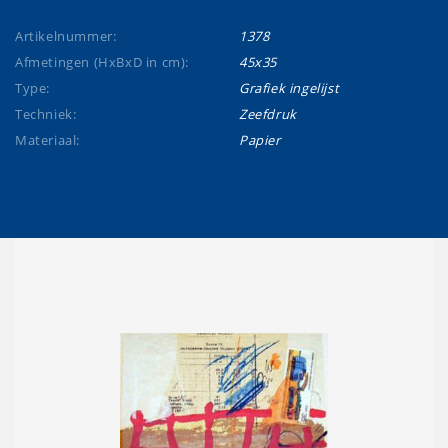
Artikelnummer:
1378
Afmetingen (HxBxD in cm):
45x35
Type:
Grafiek ingelijst
Techniek:
Zeefdruk
Materiaal:
Papier