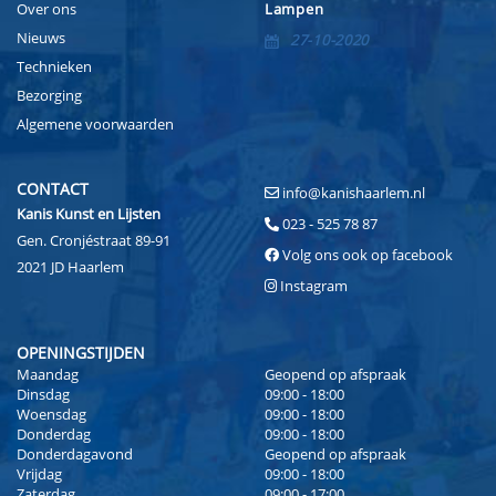
Over ons
Lampen
Nieuws
27-10-2020
Technieken
Bezorging
Algemene voorwaarden
CONTACT
info@kanishaarlem.nl
Kanis Kunst en Lijsten
023 - 525 78 87
Gen. Cronjéstraat 89-91
Volg ons ook op facebook
2021 JD Haarlem
Instagram
OPENINGSTIJDEN
Maandag
Geopend op afspraak
Dinsdag
09:00 - 18:00
Woensdag
09:00 - 18:00
Donderdag
09:00 - 18:00
Donderdagavond
Geopend op afspraak
Vrijdag
09:00 - 18:00
Zaterdag
09:00 - 17:00