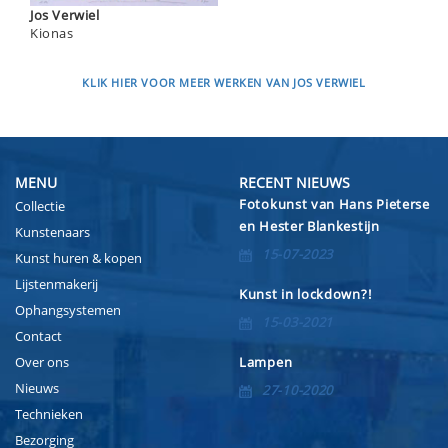
Jos Verwiel
Kionas
KLIK HIER VOOR MEER WERKEN VAN JOS VERWIEL
MENU
RECENT NIEUWS
Fotokunst van Hans Pieterse
Collectie
en Hester Blankestijn
Kunstenaars
15-07-2023
Kunst huren & kopen
Lijstenmakerij
Kunst in lockdown?!
Ophangsystemen
15-03-2021
Contact
Over ons
Lampen
Nieuws
27-10-2020
Technieken
Bezorging