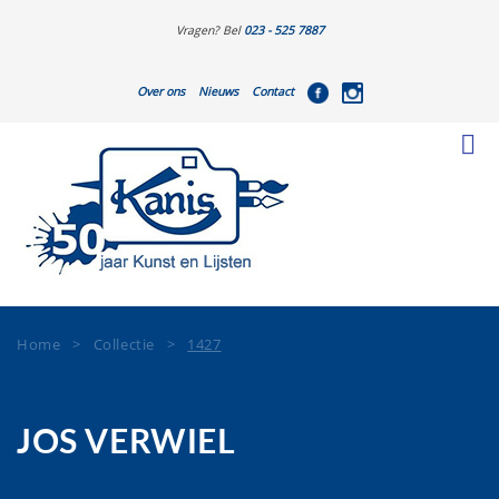
Vragen? Bel
023 - 525 7887
Over ons
Nieuws
Contact
Home
>
Collectie
>
1427
JOS VERWIEL