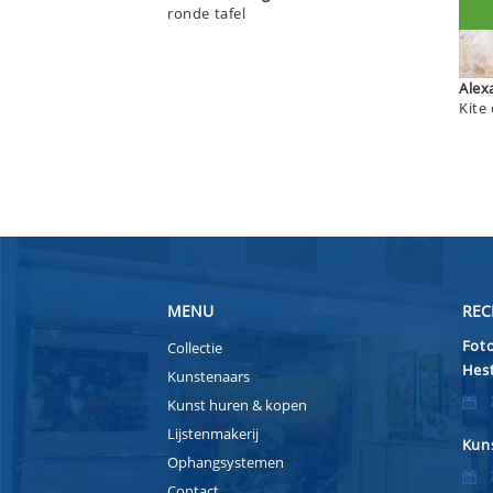
ronde tafel
Kite
MENU
REC
Foto
Collectie
Hest
Kunstenaars
Kunst huren & kopen
Lijstenmakerij
Kuns
Ophangsystemen
Contact