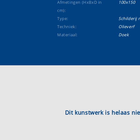
Afmetingen (HxBxD in
100x150
cm):
Type:
Schilderij m
Techniek:
Olieverf
Materiaal:
Doek
Dit kunstwerk is helaas n