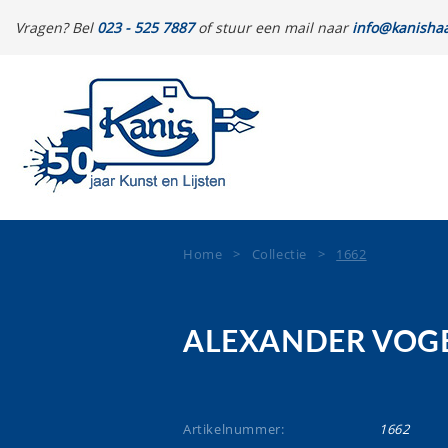
Vragen? Bel
023 - 525 7887
of stuur een mail naar
info@kanishaa
Home
>
Collectie
>
1662
ALEXANDER VOG
Artikelnummer:
1662