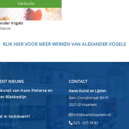
Verkocht
Alexander Vogels
 dance
KLIK HIER VOOR MEER WERKEN VAN ALEXANDER VOGELS
ENT NIEUWS
CONTACT
kunst van Hans Pieterse en
Kanis Kunst en Lijsten
er Blankestijn
Gen. Cronjéstraat 89-91
2021 JD Haarlem
15-07-2023
info@kanishaarlem.nl
t in lockdown?!
023 - 525 78 87
15-03-2021