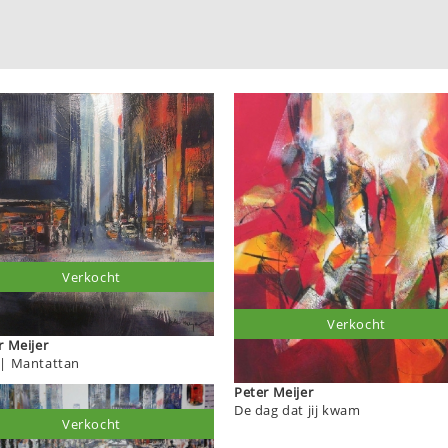
Verkocht
Verkocht
Peter Meijer
| Mantattan
Peter Meijer
De dag dat jij kwam
Verkocht