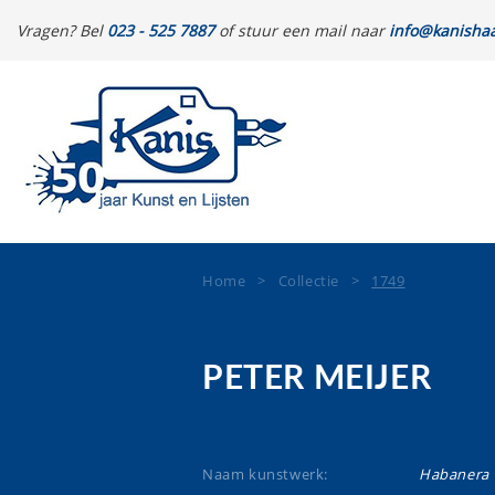
Vragen? Bel
023 - 525 7887
of stuur een mail naar
info@kanishaa
Home
>
Collectie
>
1749
PETER MEIJER
Naam kunstwerk:
Habanera