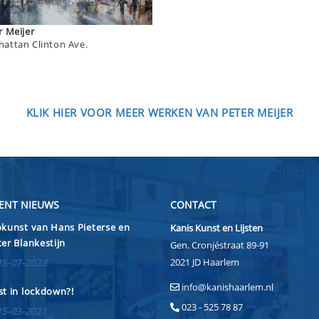
Peter Meijer
attan Clinton Ave.
KLIK HIER VOOR MEER WERKEN VAN PETER MEIJER
ENT NIEUWS
CONTACT
kunst van Hans Pieterse en
Kanis Kunst en Lijsten
er Blankestijn
Gen. Cronjéstraat 89-91
2021 JD Haarlem
15-07-2023
info@kanishaarlem.nl
t in lockdown?!
023 - 525 78 87
15-03-2021