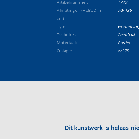
Artikelnummer:
1749
Afmetingen (HxBxD in
70x135
cm):
Type:
Grafiek ing
Techniek:
Zeefdruk
Materiaal:
Papier
Oplage:
x/125
Dit kunstwerk is helaas n