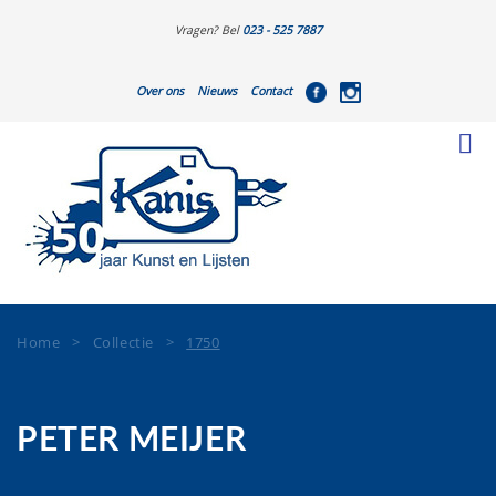
Vragen? Bel
023 - 525 7887
Over ons
Nieuws
Contact
Home
>
Collectie
>
1750
PETER MEIJER