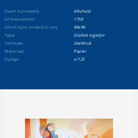
Naam kunstwerk:
Afscheid
Artikelnummer:
1750
Afmetingen (HxBxD in cm):
98x96
Type:
Grafiek ingelijst
Techniek:
Zeefdruk
Materiaal:
Papier
Oplage:
x/125