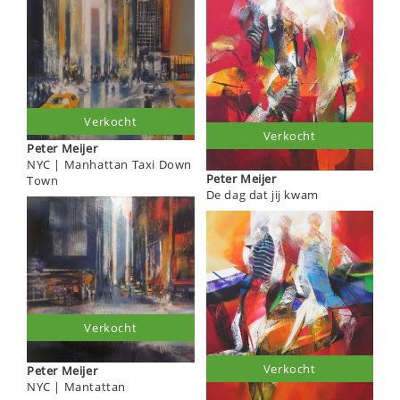
Verkocht
Verkocht
Peter Meijer
NYC | Manhattan Taxi Down
Peter Meijer
Town
De dag dat jij kwam
Verkocht
Verkocht
Peter Meijer
NYC | Mantattan