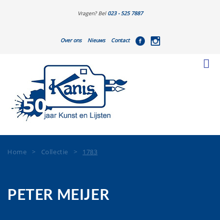
Vragen? Bel
023 - 525 7887
Over ons
Nieuws
Contact
Home
>
Collectie
>
1783
PETER MEIJER