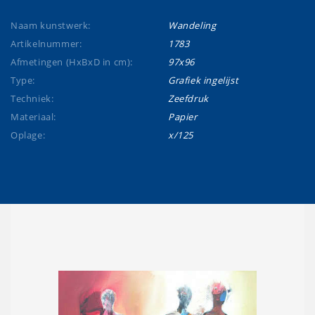
Naam kunstwerk:
Wandeling
Artikelnummer:
1783
Afmetingen (HxBxD in cm):
97x96
Type:
Grafiek ingelijst
Techniek:
Zeefdruk
Materiaal:
Papier
Oplage:
x/125