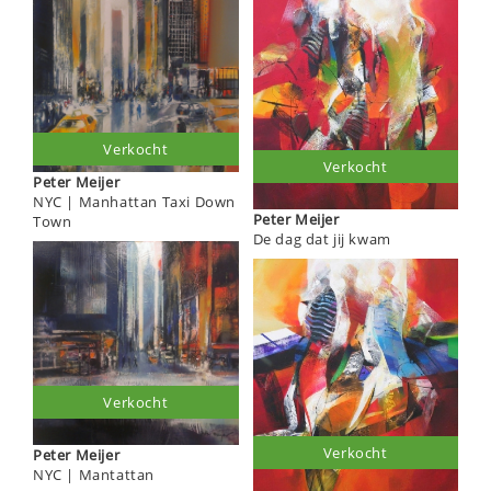
Verkocht
Verkocht
Peter Meijer
NYC | Manhattan Taxi Down
Peter Meijer
Town
De dag dat jij kwam
Verkocht
Verkocht
Peter Meijer
NYC | Mantattan