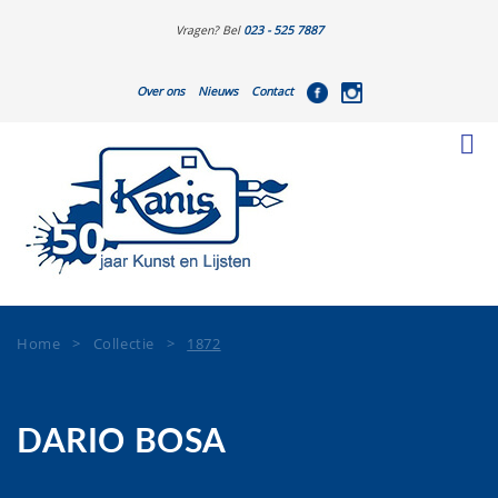
Vragen? Bel
023 - 525 7887
Over ons
Nieuws
Contact
Home
>
Collectie
>
1872
DARIO BOSA