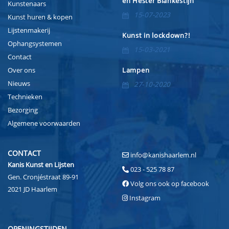
en Hester Blankestijn
Kunstenaars
15-07-2023
Kunst huren & kopen
Lijstenmakerij
Kunst in lockdown?!
Ophangsystemen
15-03-2021
Contact
Over ons
Lampen
Nieuws
27-10-2020
Technieken
Bezorging
Algemene voorwaarden
CONTACT
info@kanishaarlem.nl
Kanis Kunst en Lijsten
023 - 525 78 87
Gen. Cronjéstraat 89-91
Volg ons ook op facebook
2021 JD Haarlem
Instagram
OPENINGSTIJDEN