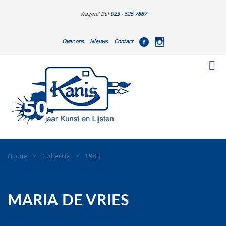
Vragen? Bel
023 - 525 7887
Over ons
Nieuws
Contact
Home
>
Collectie
>
1983
MARIA DE VRIES