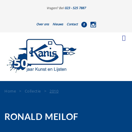
Vragen? Bel
023 - 525 7887
Over ons
Nieuws
Contact
Home
>
Collectie
>
2010
RONALD MEILOF