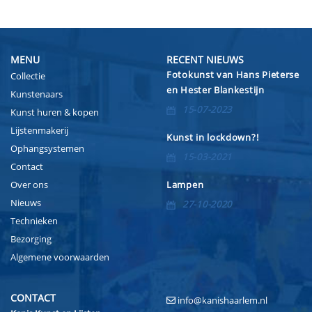
MENU
RECENT NIEUWS
Fotokunst van Hans Pieterse
Collectie
en Hester Blankestijn
Kunstenaars
15-07-2023
Kunst huren & kopen
Lijstenmakerij
Kunst in lockdown?!
Ophangsystemen
15-03-2021
Contact
Over ons
Lampen
Nieuws
27-10-2020
Technieken
Bezorging
Algemene voorwaarden
CONTACT
info@kanishaarlem.nl