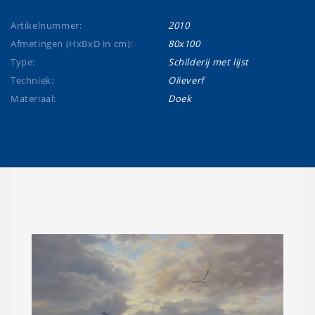
Artikelnummer:
2010
Afmetingen (HxBxD in cm):
80x100
Type:
Schilderij met lijst
Techniek:
Olieverf
Materiaal:
Doek