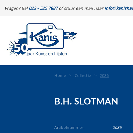
Vragen? Bel
023 - 525 7887
of stuur een mail naar
info@kanishaa
Home
>
Collectie
>
2086
B.H. SLOTMAN
Artikelnummer:
2086