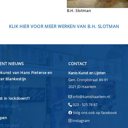
B.H. Slotman
KLIK HIER VOOR MEER WERKEN VAN B.H. SLOTMAN
ENT NIEUWS
CONTACT
kunst van Hans Pieterse en
Kanis Kunst en Lijsten
er Blankestijn
Gen. Cronjéstraat 89-91
2021 JD Haarlem
15-07-2023
info@kanishaarlem.nl
t in lockdown?!
023 - 525 78 87
15-03-2021
Volg ons ook op facebook
pen
Instagram
27-10-2020