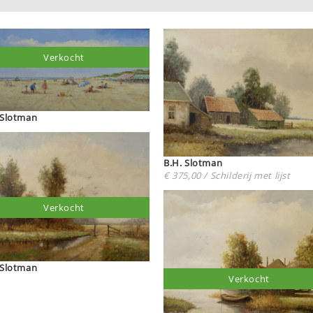
Verkocht
B.H. Slotman
B.H. Slotman
€ 375,00 / Schilderij met lijst
Verkocht
B.H. Slotman
Verkocht