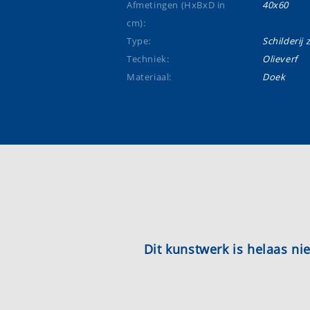
Afmetingen (HxBxD in
40x60
cm):
Type:
Schilderij 
Techniek:
Olieverf
Materiaal:
Doek
Dit kunstwerk is helaas n