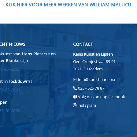
KLIK HIER VOOR MEER WERKEN VAN WILLIAM MALUCU
ENT NIEUWS
CONTACT
kunst van Hans Pieterse en
Kanis Kunst en Lijsten
er Blankestijn
Gen. Cronjéstraat 89-91
2021 JD Haarlem
15-07-2023
info@kanishaarlem.nl
t in lockdown?!
023 - 525 78 87
15-03-2021
Volg ons ook op facebook
pen
Instagram
27-10-2020