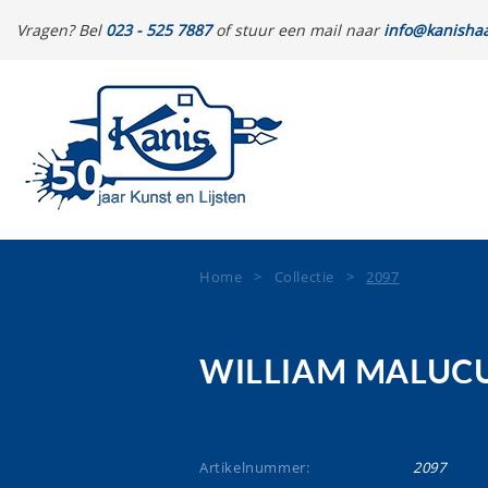
Vragen? Bel
023 - 525 7887
of stuur een mail naar
info@kanishaa
Home
>
Collectie
>
2097
WILLIAM MALUC
Artikelnummer:
2097