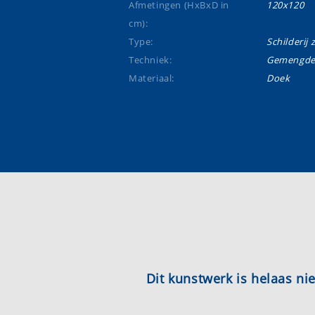
Afmetingen (HxBxD in
120x120
cm):
Type:
Schilderij 
Techniek:
Gemengde 
Materiaal:
Doek
Dit kunstwerk is helaas n