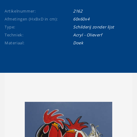
Artikelnummer:
2162
Afmetingen (HxBxD in cm):
60x60x4
Type:
Schilderij zonder lijst
Techniek:
Acryl - Olieverf
Materiaal:
Doek