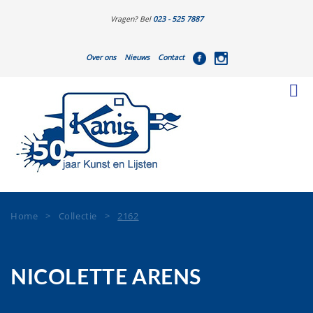
Vragen? Bel
023 - 525 7887
Over ons
Nieuws
Contact
Home
>
Collectie
>
2162
NICOLETTE ARENS