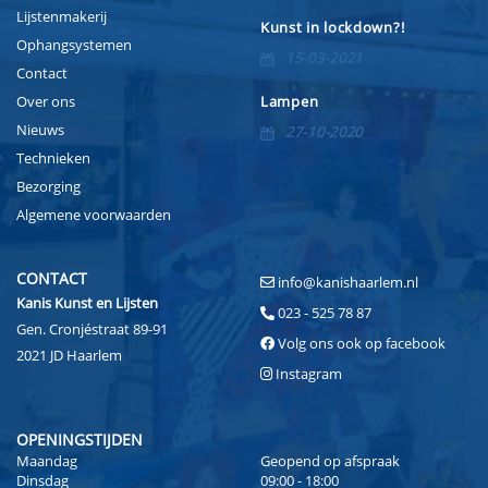
Lijstenmakerij
Kunst in lockdown?!
Ophangsystemen
15-03-2021
Contact
Over ons
Lampen
Nieuws
27-10-2020
Technieken
Bezorging
Algemene voorwaarden
CONTACT
info@kanishaarlem.nl
Kanis Kunst en Lijsten
023 - 525 78 87
Gen. Cronjéstraat 89-91
Volg ons ook op facebook
2021 JD Haarlem
Instagram
OPENINGSTIJDEN
Maandag
Geopend op afspraak
Dinsdag
09:00 - 18:00