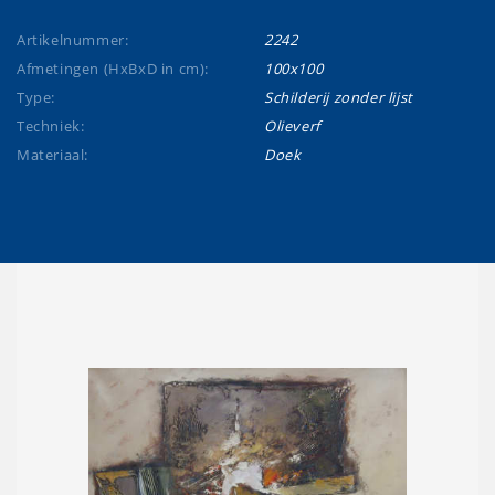
Artikelnummer:
2242
Afmetingen (HxBxD in cm):
100x100
Type:
Schilderij zonder lijst
Techniek:
Olieverf
Materiaal:
Doek