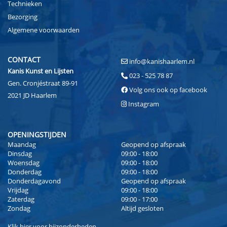
Technieken
Bezorging
Algemene voorwaarden
CONTACT
info@kanishaarlem.nl
Kanis Kunst en Lijsten
023 - 525 78 87
Gen. Cronjéstraat 89-91
Volg ons ook op facebook
2021 JD Haarlem
Instagram
OPENINGSTIJDEN
Maandag
Geopend op afspraak
Dinsdag
09:00 - 18:00
Woensdag
09:00 - 18:00
Donderdag
09:00 - 18:00
Donderdagavond
Geopend op afspraak
Vrijdag
09:00 - 18:00
Zaterdag
09:00 - 17:00
Zondag
Altijd gesloten
Klik
hier
voor bijzonderheden.