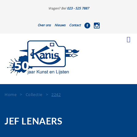
Vragen? Bel
023 - 525 7887
Over ons
Nieuws
Contact
Home
>
Collectie
>
2242
JEF LENAERS