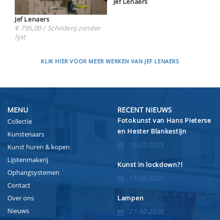
Jef Lenaers
Jef Lenaers
€ 795,00 / Schilderij zonder
lijst
KLIK HIER VOOR MEER WERKEN VAN JEF LENAERS
MENU
RECENT NIEUWS
Fotokunst van Hans Pieterse
Collectie
en Hester Blankestijn
Kunstenaars
15-07-2023
Kunst huren & kopen
Lijstenmakerij
Kunst in lockdown?!
Ophangsystemen
15-03-2021
Contact
Over ons
Lampen
Nieuws
27-10-2020