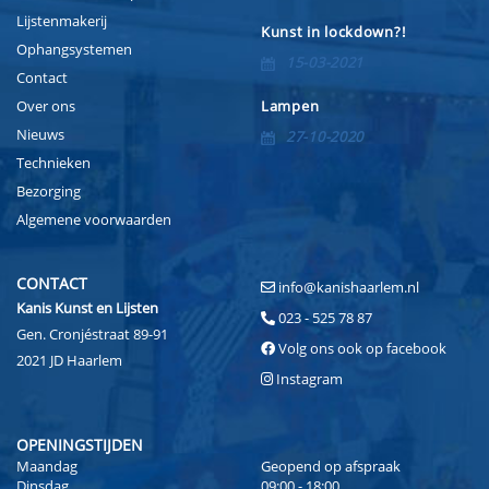
Lijstenmakerij
Kunst in lockdown?!
Ophangsystemen
15-03-2021
Contact
Over ons
Lampen
Nieuws
27-10-2020
Technieken
Bezorging
Algemene voorwaarden
CONTACT
info@kanishaarlem.nl
Kanis Kunst en Lijsten
023 - 525 78 87
Gen. Cronjéstraat 89-91
Volg ons ook op facebook
2021 JD Haarlem
Instagram
OPENINGSTIJDEN
Maandag
Geopend op afspraak
Dinsdag
09:00 - 18:00