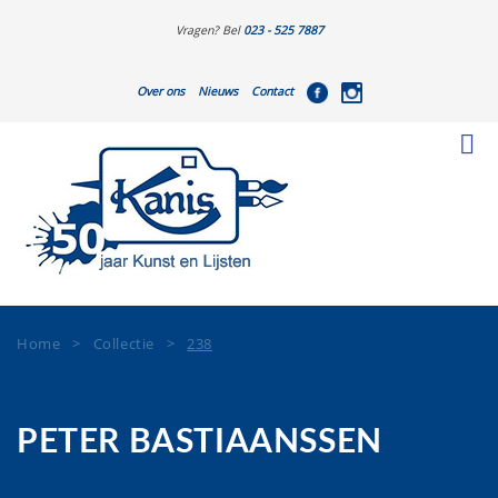
Vragen? Bel
023 - 525 7887
Over ons
Nieuws
Contact
Home
>
Collectie
>
238
PETER BASTIAANSSEN