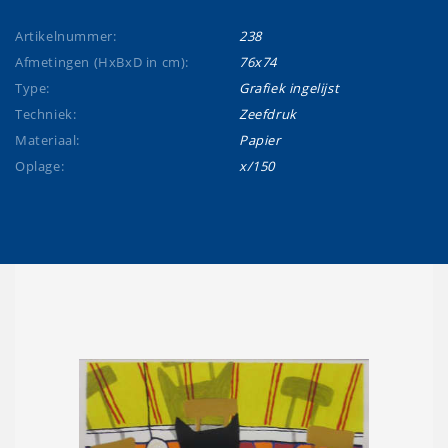
Artikelnummer:
238
Afmetingen (HxBxD in cm):
76x74
Type:
Grafiek ingelijst
Techniek:
Zeefdruk
Materiaal:
Papier
Oplage:
x/150