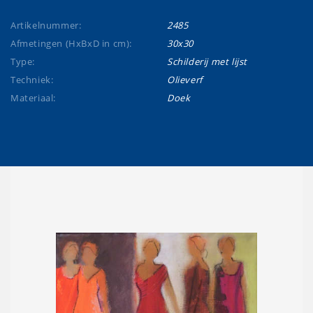
Artikelnummer:
2485
Afmetingen (HxBxD in cm):
30x30
Type:
Schilderij met lijst
Techniek:
Olieverf
Materiaal:
Doek