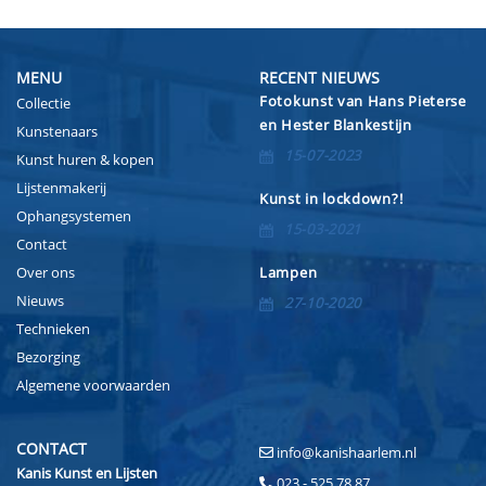
MENU
RECENT NIEUWS
Fotokunst van Hans Pieterse
Collectie
en Hester Blankestijn
Kunstenaars
15-07-2023
Kunst huren & kopen
Lijstenmakerij
Kunst in lockdown?!
Ophangsystemen
15-03-2021
Contact
Over ons
Lampen
Nieuws
27-10-2020
Technieken
Bezorging
Algemene voorwaarden
CONTACT
info@kanishaarlem.nl
Kanis Kunst en Lijsten
023 - 525 78 87