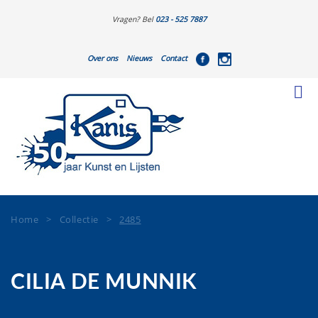
Vragen? Bel
023 - 525 7887
Over ons
Nieuws
Contact
Home
>
Collectie
>
2485
CILIA DE MUNNIK