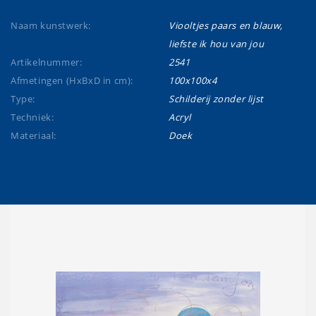
Naam kunstwerk:
Viooltjes paars en blauw,
liefste ik hou van jou
Artikelnummer:
2541
Afmetingen (HxBxD in cm):
100x100x4
Type:
Schilderij zonder lijst
Techniek:
Acryl
Materiaal:
Doek