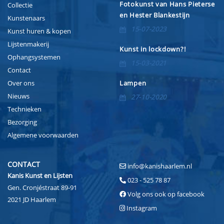
Fotokunst van Hans Pieterse
Collectie
en Hester Blankestijn
Kunstenaars
15-07-2023
Kunst huren & kopen
Lijstenmakerij
Kunst in lockdown?!
Ophangsystemen
15-03-2021
Contact
Over ons
Lampen
Nieuws
27-10-2020
Technieken
Bezorging
Algemene voorwaarden
CONTACT
info@kanishaarlem.nl
Kanis Kunst en Lijsten
023 - 525 78 87
Gen. Cronjéstraat 89-91
Volg ons ook op facebook
2021 JD Haarlem
Instagram