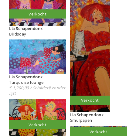
Verkocht
Lia Schapendonk
Birdsday
Lia Schapendonk
Turquoise lounge
€ 1,200,00 / Schilderij zonder
lijst
Verkocht
Lia Schapendonk
Smulpapen
Verkocht
Verkocht