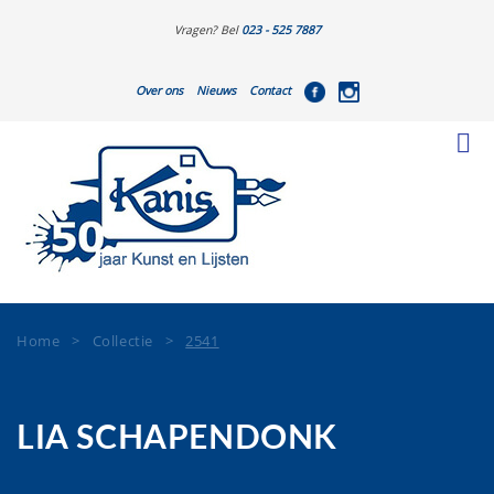
Vragen? Bel
023 - 525 7887
Over ons
Nieuws
Contact
Home
>
Collectie
>
2541
LIA SCHAPENDONK