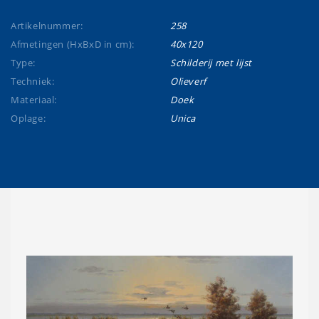
Artikelnummer:
258
Afmetingen (HxBxD in cm):
40x120
Type:
Schilderij met lijst
Techniek:
Olieverf
Materiaal:
Doek
Oplage:
Unica