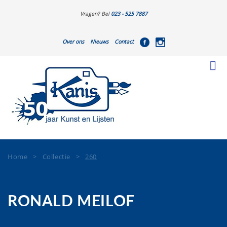
Vragen? Bel
023 - 525 7887
Over ons
Nieuws
Contact
Home
>
Collectie
>
260
RONALD MEILOF