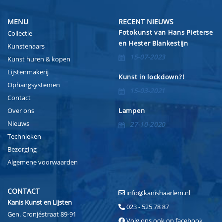
MENU
RECENT NIEUWS
Fotokunst van Hans Pieterse
Collectie
en Hester Blankestijn
Kunstenaars
15-07-2023
Kunst huren & kopen
Lijstenmakerij
Kunst in lockdown?!
Ophangsystemen
15-03-2021
Contact
Over ons
Lampen
Nieuws
27-10-2020
Technieken
Bezorging
Algemene voorwaarden
CONTACT
info@kanishaarlem.nl
Kanis Kunst en Lijsten
023 - 525 78 87
Gen. Cronjéstraat 89-91
Volg ons ook op facebook