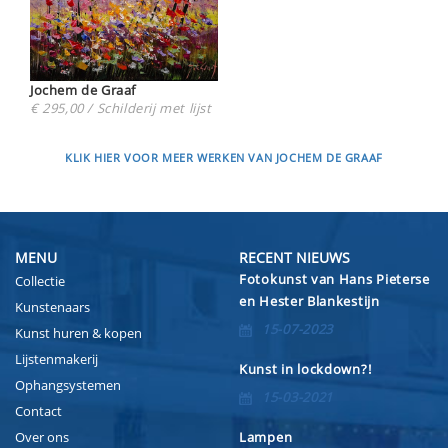
Jochem de Graaf
€ 295,00 / Schilderij met lijst
KLIK HIER VOOR MEER WERKEN VAN JOCHEM DE GRAAF
MENU
RECENT NIEUWS
Fotokunst van Hans Pieterse
Collectie
en Hester Blankestijn
Kunstenaars
15-07-2023
Kunst huren & kopen
Lijstenmakerij
Kunst in lockdown?!
Ophangsystemen
15-03-2021
Contact
Over ons
Lampen