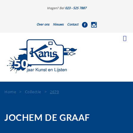
Vragen? Bel
023 - 525 7887
Over ons
Nieuws
Contact
Home
>
Collectie
>
2679
JOCHEM DE GRAAF