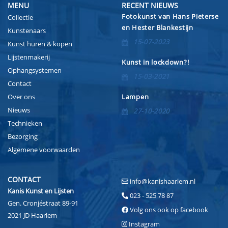
MENU
RECENT NIEUWS
Fotokunst van Hans Pieterse
Collectie
en Hester Blankestijn
Kunstenaars
15-07-2023
Kunst huren & kopen
Lijstenmakerij
Kunst in lockdown?!
Ophangsystemen
15-03-2021
Contact
Over ons
Lampen
Nieuws
27-10-2020
Technieken
Bezorging
Algemene voorwaarden
CONTACT
info@kanishaarlem.nl
Kanis Kunst en Lijsten
023 - 525 78 87
Gen. Cronjéstraat 89-91
Volg ons ook op facebook
2021 JD Haarlem
Instagram