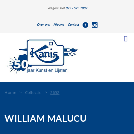
Vragen? Bel
023 - 525 7887
Over ons
Nieuws
Contact
Home
>
Collectie
>
2692
WILLIAM MALUCU