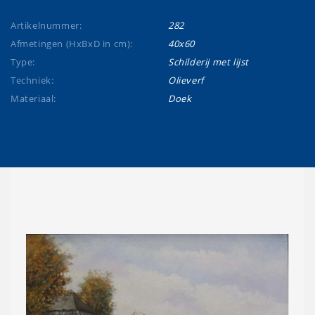
Artikelnummer:
282
Afmetingen (HxBxD in cm):
40x60
Type:
Schilderij met lijst
Techniek:
Olieverf
Materiaal:
Doek