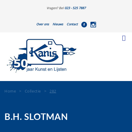
Vragen? Bel
023 - 525 7887
Over ons
Nieuws
Contact
Home
>
Collectie
>
282
B.H. SLOTMAN