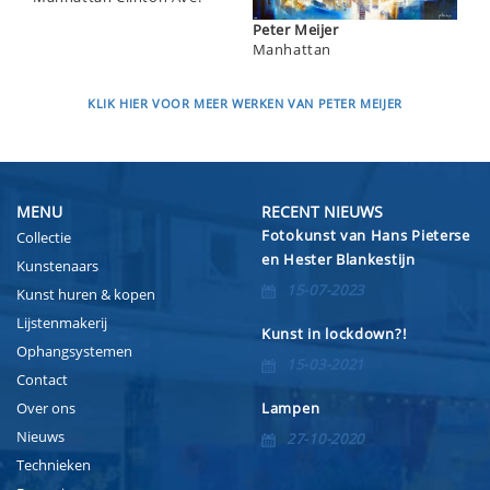
Peter Meijer
Manhattan
KLIK HIER VOOR MEER WERKEN VAN PETER MEIJER
MENU
RECENT NIEUWS
Fotokunst van Hans Pieterse
Collectie
en Hester Blankestijn
Kunstenaars
15-07-2023
Kunst huren & kopen
Lijstenmakerij
Kunst in lockdown?!
Ophangsystemen
15-03-2021
Contact
Over ons
Lampen
Nieuws
27-10-2020
Technieken