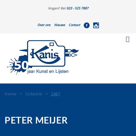
Vragen? Bel
023 - 525 7887
Over ons
Nieuws
Contact
Home
>
Collectie
>
2887
PETER MEIJER