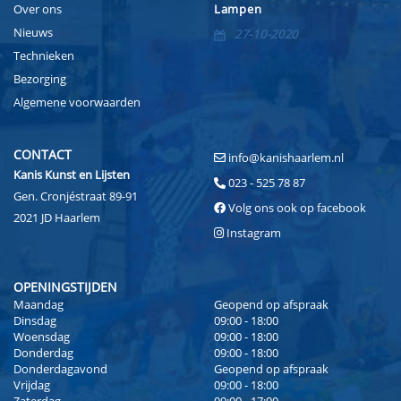
Over ons
Lampen
Nieuws
27-10-2020
Technieken
Bezorging
Algemene voorwaarden
CONTACT
info@kanishaarlem.nl
Kanis Kunst en Lijsten
023 - 525 78 87
Gen. Cronjéstraat 89-91
Volg ons ook op facebook
2021 JD Haarlem
Instagram
OPENINGSTIJDEN
Maandag
Geopend op afspraak
Dinsdag
09:00 - 18:00
Woensdag
09:00 - 18:00
Donderdag
09:00 - 18:00
Donderdagavond
Geopend op afspraak
Vrijdag
09:00 - 18:00
Zaterdag
09:00 - 17:00