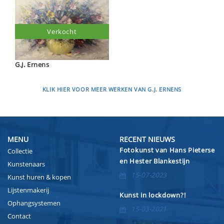
Verkocht
G.J. Ernens
KLIK HIER VOOR MEER WERKEN VAN G.J. ERNENS
MENU
RECENT NIEUWS
Fotokunst van Hans Pieterse
Collectie
en Hester Blankestijn
Kunstenaars
15-07-2023
Kunst huren & kopen
Lijstenmakerij
Kunst in lockdown?!
Ophangsystemen
15-03-2021
Contact