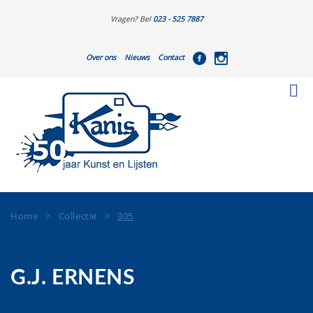
Vragen? Bel
023 - 525 7887
Over ons
Nieuws
Contact
Home
>
Collectie
>
305
G.J. ERNENS