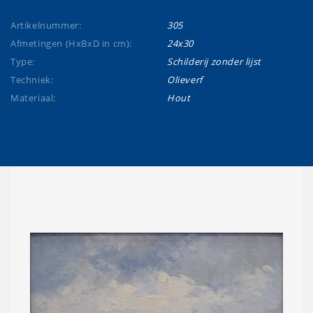
Artikelnummer:
305
Afmetingen (HxBxD in cm):
24x30
Type:
Schilderij zonder lijst
Techniek:
Olieverf
Materiaal:
Hout