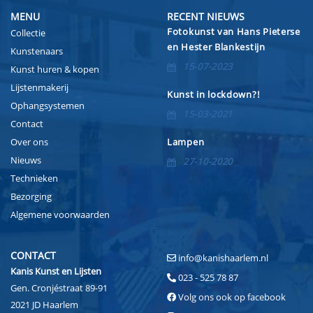
MENU
RECENT NIEUWS
Fotokunst van Hans Pieterse
Collectie
en Hester Blankestijn
Kunstenaars
15-07-2023
Kunst huren & kopen
Lijstenmakerij
Kunst in lockdown?!
Ophangsystemen
15-03-2021
Contact
Over ons
Lampen
Nieuws
27-10-2020
Technieken
Bezorging
Algemene voorwaarden
CONTACT
info@kanishaarlem.nl
Kanis Kunst en Lijsten
023 - 525 78 87
Gen. Cronjéstraat 89-91
Volg ons ook op facebook
2021 JD Haarlem