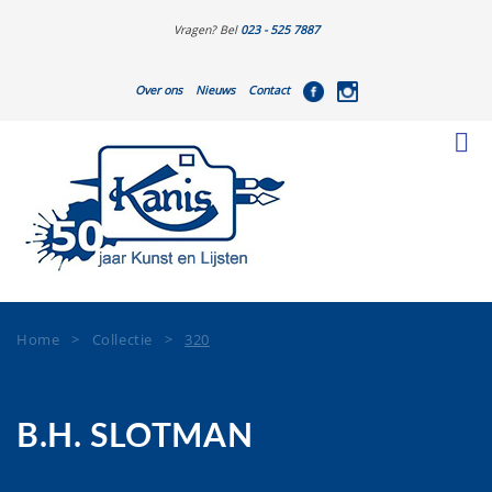
Vragen? Bel
023 - 525 7887
Over ons
Nieuws
Contact
Home
>
Collectie
>
320
B.H. SLOTMAN