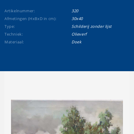
Artikelnummer:
320
Afmetingen (HxBxD in cm):
30x40
Type:
Schilderij zonder lijst
Techniek:
Olieverf
Materiaal:
Doek