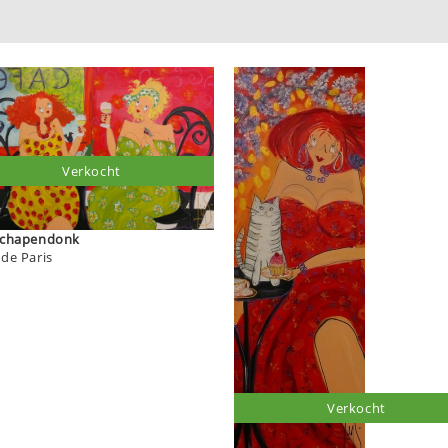
Verkocht
ia Schapendonk
 de Paris
Verkocht