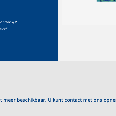
zonder lijst
everf
iet meer beschikbaar. U kunt contact met ons opn