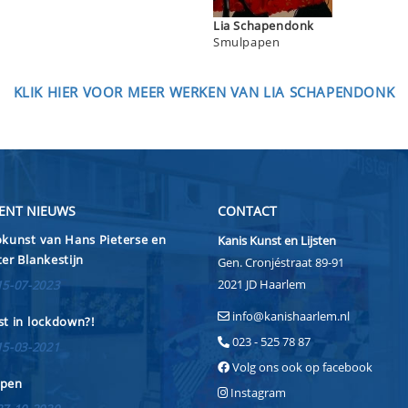
Lia Schapendonk
Smulpapen
KLIK HIER VOOR MEER WERKEN VAN LIA SCHAPENDONK
ENT NIEUWS
CONTACT
kunst van Hans Pieterse en
Kanis Kunst en Lijsten
er Blankestijn
Gen. Cronjéstraat 89-91
2021 JD Haarlem
15-07-2023
info@kanishaarlem.nl
t in lockdown?!
023 - 525 78 87
15-03-2021
Volg ons ook op facebook
pen
Instagram