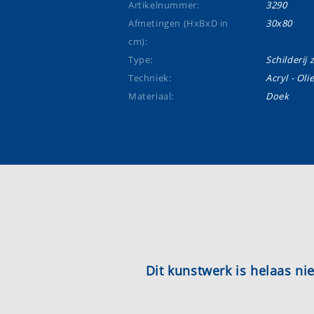
Artikelnummer:
3290
Afmetingen (HxBxD in
30x80
cm):
Type:
Schilderij 
Techniek:
Acryl - Oli
Materiaal:
Doek
Dit kunstwerk is helaas n