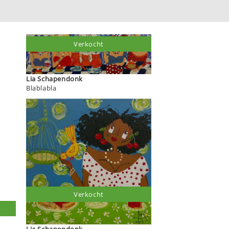
Verkocht
Lia Schapendonk
Blablabla
Verkocht
Lia Schapendonk