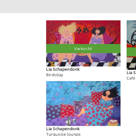
Verkocht
Lia Schapendonk
L
Birdsday
Café
Lia Schapendonk
Turquoise lounge