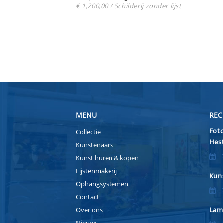
€ 1,200,00 / Schilderij zonder lijst
MENU
REC
Foto
Collectie
Hest
Kunstenaars
Kunst huren & kopen
Lijstenmakerij
Kuns
Ophangsystemen
Contact
Over ons
Lam
Nieuws