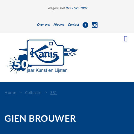
Vragen? Bel
023 - 525 7887
Over ons
Nieuws
Contact
Home
>
Collectie
>
331
GIEN BROUWER