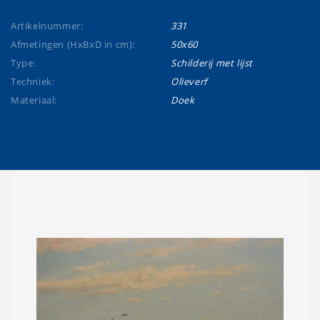
Artikelnummer:
331
Afmetingen (HxBxD in cm):
50x60
Type:
Schilderij met lijst
Techniek:
Olieverf
Materiaal:
Doek