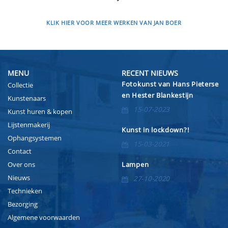
KLIK HIER VOOR MEER WERKEN VAN JAN BOER
MENU
RECENT NIEUWS
Fotokunst van Hans Pieterse
Collectie
en Hester Blankestijn
Kunstenaars
15-07-2023
Kunst huren & kopen
Lijstenmakerij
Kunst in lockdown?!
Ophangsystemen
15-03-2021
Contact
Over ons
Lampen
Nieuws
27-10-2020
Technieken
Bezorging
Algemene voorwaarden