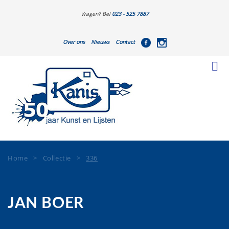
Vragen? Bel
023 - 525 7887
Over ons
Nieuws
Contact
Home
>
Collectie
>
336
JAN BOER