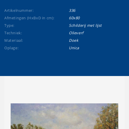
Artikelnummer:
336
Afmetingen (HxBxD in cm):
60x80
Type:
Schilderij met lijst
Techniek:
Olieverf
Materiaal:
Doek
Oplage:
Unica