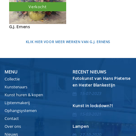
Verkocht
G.J. Ernens
KLIK HIER VOOR MEER WERKEN VAN G.J. ERNENS
MENU
RECENT NIEUWS
Fotokunst van Hans Pieterse
Collectie
en Hester Blankestijn
Kunstenaars
15-07-2023
Kunst huren & kopen
Lijstenmakerij
Kunst in lockdown?!
Ophangsystemen
15-03-2021
Contact
Over ons
Lampen
Nieuws
27-10-2020