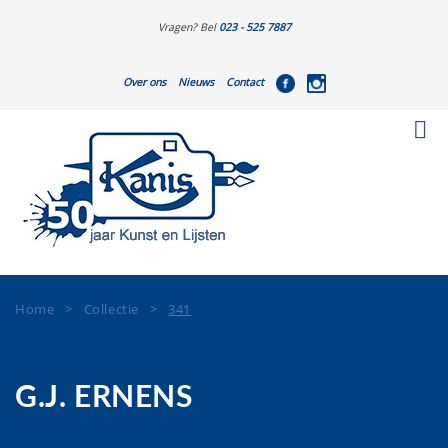
Vragen? Bel
023 - 525 7887
Over ons
Nieuws
Contact
Home
>
Collectie
>
341
G.J. ERNENS