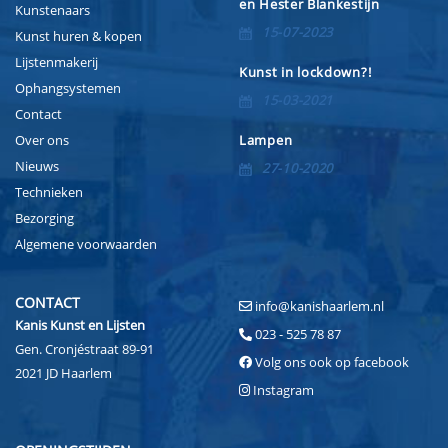
en Hester Blankestijn
Kunstenaars
15-07-2023
Kunst huren & kopen
Lijstenmakerij
Kunst in lockdown?!
Ophangsystemen
15-03-2021
Contact
Over ons
Lampen
Nieuws
27-10-2020
Technieken
Bezorging
Algemene voorwaarden
CONTACT
info@kanishaarlem.nl
Kanis Kunst en Lijsten
023 - 525 78 87
Gen. Cronjéstraat 89-91
Volg ons ook op facebook
2021 JD Haarlem
Instagram