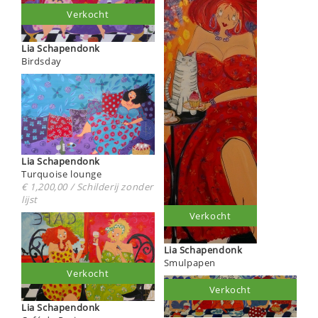
Verkocht
Lia Schapendonk
Birdsday
Lia Schapendonk
Turquoise lounge
€ 1,200,00 / Schilderij zonder
lijst
Verkocht
Lia Schapendonk
Smulpapen
Verkocht
Verkocht
Lia Schapendonk