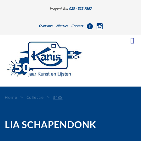
Vragen? Bel
023 - 525 7887
Over ons
Nieuws
Contact
Home
>
Collectie
>
3488
LIA SCHAPENDONK