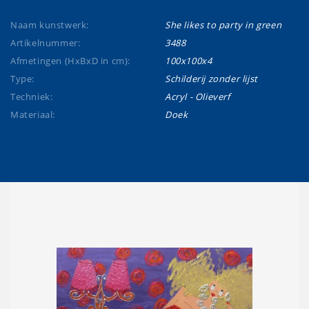
Naam kunstwerk:
She likes to party in green
Artikelnummer:
3488
Afmetingen (HxBxD in cm):
100x100x4
Type:
Schilderij zonder lijst
Techniek:
Acryl - Olieverf
Materiaal:
Doek