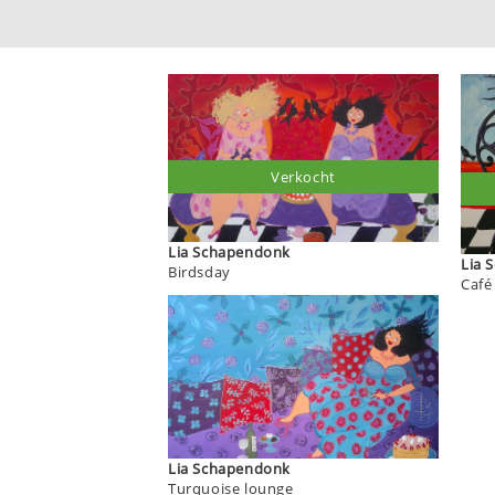
Verkocht
Lia Schapendonk
L
Birdsday
Café
Lia Schapendonk
Turquoise lounge