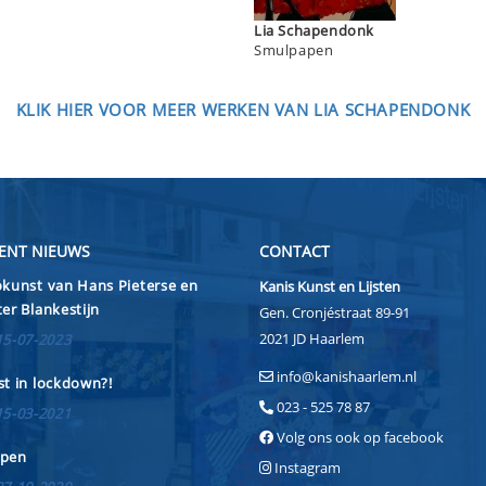
Lia Schapendonk
Smulpapen
KLIK HIER VOOR MEER WERKEN VAN LIA SCHAPENDONK
ENT NIEUWS
CONTACT
kunst van Hans Pieterse en
Kanis Kunst en Lijsten
er Blankestijn
Gen. Cronjéstraat 89-91
2021 JD Haarlem
15-07-2023
info@kanishaarlem.nl
t in lockdown?!
023 - 525 78 87
15-03-2021
Volg ons ook op facebook
pen
Instagram