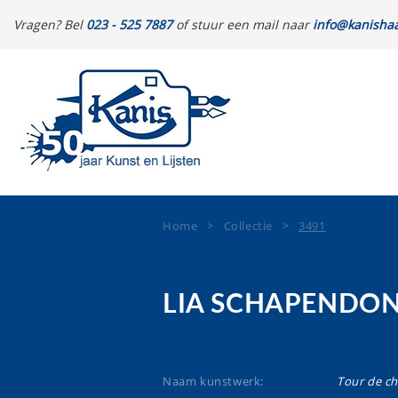
Vragen? Bel
023 - 525 7887
of stuur een mail naar
info@kanishaa
Home
>
Collectie
>
3491
LIA SCHAPENDO
Naam kunstwerk:
Tour de c