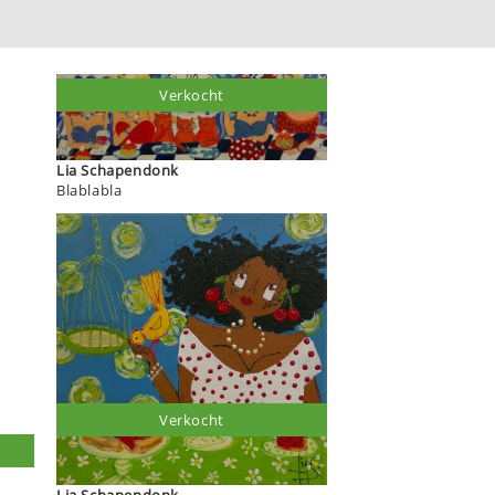
Verkocht
Lia Schapendonk
Blablabla
Verkocht
Lia Schapendonk