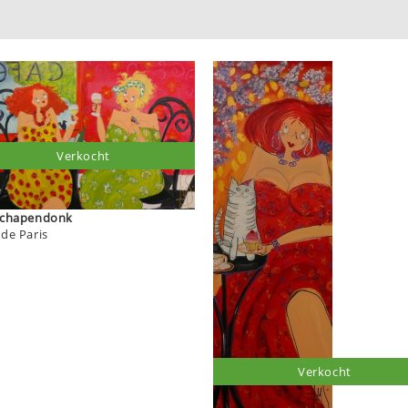
Verkocht
ia Schapendonk
 de Paris
Verkocht