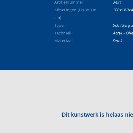
Artikelnummer:
3491
Afmetingen (HxBxD in
100x160x4
cm):
Type:
Schilderij 
Techniek:
Acryl - Oli
Materiaal:
Doek
Dit kunstwerk is helaas n