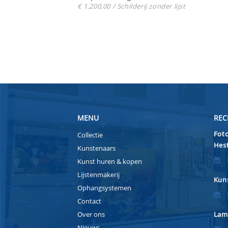
€ 1,200,00 / Schilderij zonder lijst
MENU
REC
Foto
Collectie
Hest
Kunstenaars
Kunst huren & kopen
Lijstenmakerij
Kuns
Ophangsystemen
Contact
Over ons
Lam
Nieuws