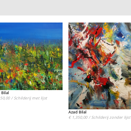
Azad Bilal
50,00 / Schilderij met lijst
Azad Bilal
€ 1,350,00 / Schilderij zonder lijst