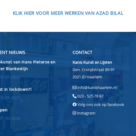
KLIK HIER VOOR MEER WERKEN VAN AZAD BILAL
ENT NIEUWS
CONTACT
kunst van Hans Pieterse en
Kanis Kunst en Lijsten
er Blankestijn
Gen. Cronjéstraat 89-91
2021 JD Haarlem
15-07-2023
info@kanishaarlem.nl
t in lockdown?!
023 - 525 78 87
15-03-2021
Volg ons ook op facebook
pen
Instagram
27-10-2020