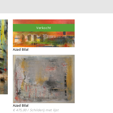
Verkocht
Azad Bilal
Azad Bilal
€ 475,00 / Schilderij met lijst