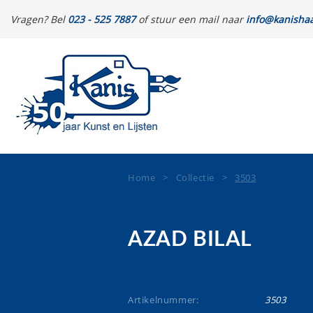
Vragen? Bel
023 - 525 7887
of stuur een mail naar
info@kanishaa
Home
>
Collectie
>
3503
AZAD BILAL
Artikelnummer:
3503