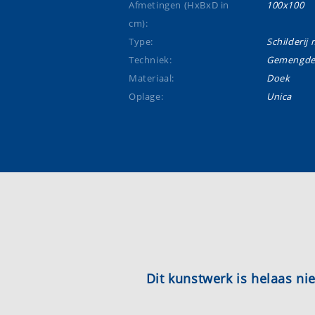
Afmetingen (HxBxD in
100x100
cm):
Type:
Schilderij m
Techniek:
Gemengde 
Materiaal:
Doek
Oplage:
Unica
Dit kunstwerk is helaas n