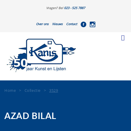
Vragen? Bel
023 - 525 7887
Over ons
Nieuws
Contact
Home
>
Collectie
>
3529
AZAD BILAL