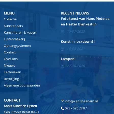
MENU
RECENT NIEUWS
Fotokunst van Hans Pieterse
Collectie
en Hester Blankestijn
Kunstenaars
15-07-2023
Kunst huren & kopen
Lijstenmakerij
Kunst in lockdown?!
Ophangsystemen
15-03-2021
Contact
Over ons
Lampen
Nieuws
27-10-2020
Technieken
Bezorging
Algemene voorwaarden
CONTACT
info@kanishaarlem.nl
Kanis Kunst en Lijsten
023 - 525 78 87
Gen. Cronjéstraat 89-91