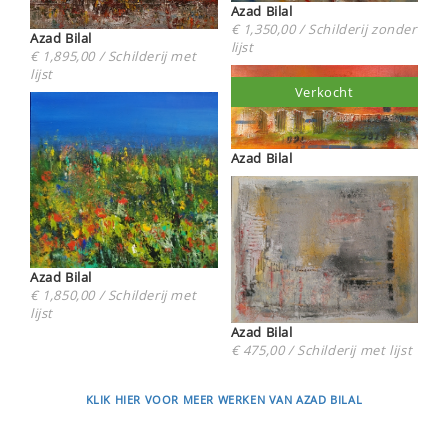
Azad Bilal
€ 1,350,00 / Schilderij zonder
Azad Bilal
lijst
€ 1,895,00 / Schilderij met
lijst
Verkocht
Azad Bilal
Azad Bilal
€ 1,850,00 / Schilderij met
lijst
Azad Bilal
€ 475,00 / Schilderij met lijst
KLIK HIER VOOR MEER WERKEN VAN AZAD BILAL