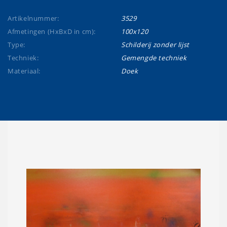
Artikelnummer:
3529
Afmetingen (HxBxD in cm):
100x120
Type:
Schilderij zonder lijst
Techniek:
Gemengde techniek
Materiaal:
Doek