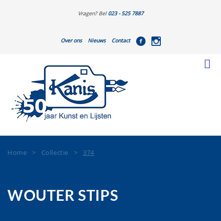
Vragen? Bel
023 - 525 7887
Over ons
Nieuws
Contact
Home
>
Collectie
>
374
WOUTER STIPS