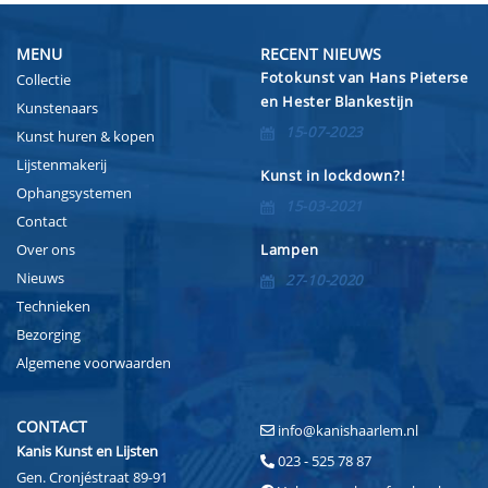
MENU
RECENT NIEUWS
Fotokunst van Hans Pieterse
Collectie
en Hester Blankestijn
Kunstenaars
15-07-2023
Kunst huren & kopen
Lijstenmakerij
Kunst in lockdown?!
Ophangsystemen
15-03-2021
Contact
Over ons
Lampen
Nieuws
27-10-2020
Technieken
Bezorging
Algemene voorwaarden
CONTACT
info@kanishaarlem.nl
Kanis Kunst en Lijsten
023 - 525 78 87
Gen. Cronjéstraat 89-91