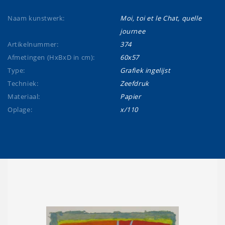
Naam kunstwerk:
Moi, toi et le Chat, quelle
journee
Artikelnummer:
374
Afmetingen (HxBxD in cm):
60x57
Type:
Grafiek ingelijst
Techniek:
Zeefdruk
Materiaal:
Papier
Oplage:
x/110